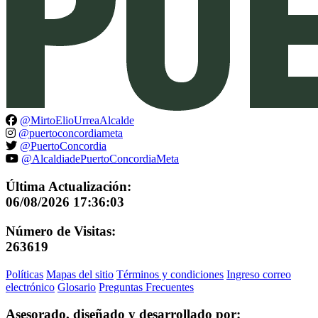
@MirtoElioUrreaAlcalde
@puertoconcordiameta
@PuertoConcordia
@AlcaldiadePuertoConcordiaMeta
Última Actualización:
06/08/2026 17:36:03
Número de Visitas:
263619
Políticas
Mapas del sitio
Términos y condiciones
Ingreso correo
electrónico
Glosario
Preguntas Frecuentes
Asesorado, diseñado y desarrollado por: