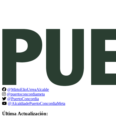
@MirtoElioUrreaAlcalde
@puertoconcordiameta
@PuertoConcordia
@AlcaldiadePuertoConcordiaMeta
Última Actualización: