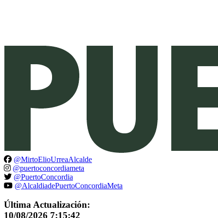
@MirtoElioUrreaAlcalde
@puertoconcordiameta
@PuertoConcordia
@AlcaldiadePuertoConcordiaMeta
Última Actualización:
10/08/2026 7:15:42